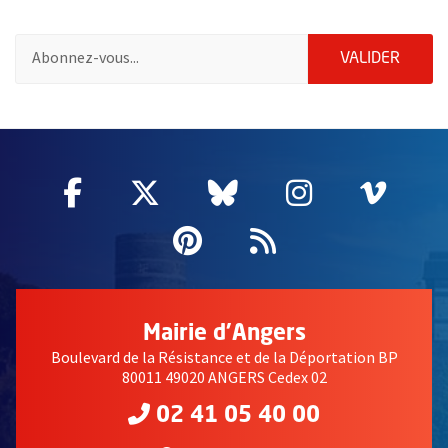
Pour vous inscrire à la lettre d'information des associations de 
ENVOY
VALIDER
58214
Facebook
, Ouvre une nouvelle fenêtre
Twitter
, Ouvre une nouvelle fe
Bluesky
, Ouvre une nouv
Instagram
, Ouvre un
Vime
, Ouv
Pinterest
, Ouvre une nouvell
Flux RSS
Mairie d'Angers
Boulevard de la Résistance et de la Déportation BP
80011 49020 ANGERS Cedex 02
02 41 05 40 00