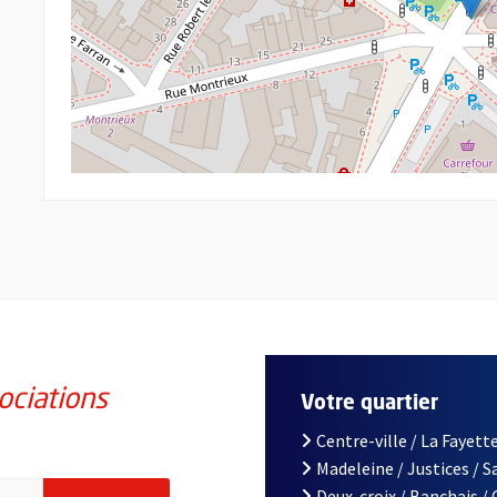
ociations
Votre quartier
Centre-ville / La Fayette
Madeleine / Justices / 
iations de la ville d'Angers, indiquez votre email (champ obligatoi
Deux-croix / Banchais /