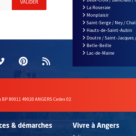
ENVOYER MA DEMANDE D'INSCRIPTION À LA L
VALIDER
La Roseraie
Monplaisir
Saint-Serge / Ney / Cha
Hauts-de-Saint-Aubin
Doutre / Saint-Jacques 
Belle-Beille
Lac-de-Maine
nêtre
elle fenêtre
e nouvelle fenêtre
agram
vre une nouvelle fenêtre
Vimeo
, Ouvre une nouvelle fenêtre
Pinterest
, Ouvre une nouvelle fenêtre
Flux RSS
on BP 80011 49020 ANGERS Cedex 02
ices & démarches
Vivre à Angers