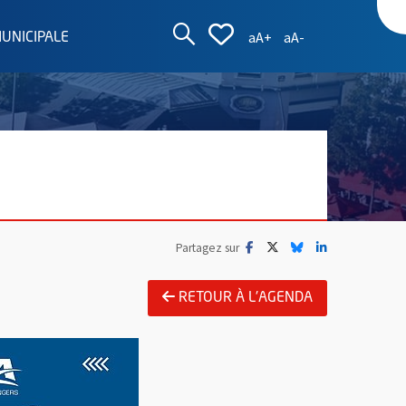
AFFICHER LA ZON
AFFICHER LA L
Augmenter la taille d
Réduire la taille
aA+
aA-
MUNICIPALE
Facebook
, Ouvre une nouvelle fenêtre
Twitter
, Ouvre une nouvelle fe
Bluesky
, Ouvre une nouvell
LinkedIn
, Ouvre une no
Partagez sur
RETOUR À L'AGENDA