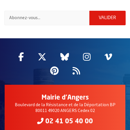
Pour vous inscrire à la lettre d'information des associations de 
ENVOY
VALIDER
58214
Facebook
, Ouvre une nouvelle fenêtre
Twitter
, Ouvre une nouvelle fe
Bluesky
, Ouvre une nouv
Instagram
, Ouvre un
Vime
, Ouv
Pinterest
, Ouvre une nouvell
Flux RSS
Mairie d'Angers
Boulevard de la Résistance et de la Déportation BP
80011 49020 ANGERS Cedex 02
02 41 05 40 00