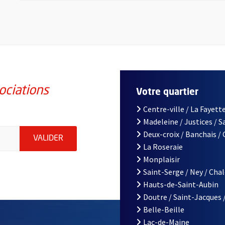
ociations
Votre quartier
Centre-ville / La Fayette
Madeleine / Justices / 
iations de la ville d'Angers, indiquez votre email (champ obligatoi
Deux-croix / Banchais /
ENVOYER MA DEMANDE D'INSCRIPTION À LA L
VALIDER
La Roseraie
Monplaisir
Saint-Serge / Ney / Cha
Hauts-de-Saint-Aubin
Doutre / Saint-Jacques 
Belle-Beille
Lac-de-Maine