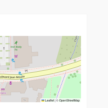
nouvelle fenêtre
Leaflet
|
©
OpenStreetMap