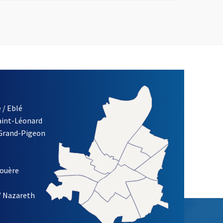
 / Eblé
Saint-Léonard
re)
 Grand-Pigeon
ETTRE D'INFORMATION DES ASSOCIATIONS DE LA VILLE D'ANG
louère
/ Nazareth