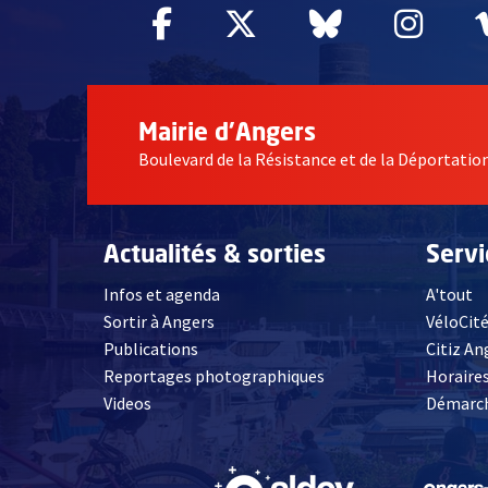
Facebook
, Ouvre une nouvelle fe
Twitter
, Ouvre une nouv
Bluesky
, Ouvre un
Inst
, Ou
Mairie d'Angers
Boulevard de la Résistance et de la Déportati
Actualités & sorties
Serv
Infos et agenda
A'tout
Sortir à Angers
VéloCit
Publications
Citiz An
Reportages photographiques
Horaires
, Ouvre une nouvelle fenêtre
Videos
Démarch
, Ouvre une nouve