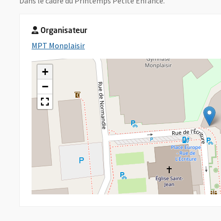
Dans le cadre du Printemps Petite Enfance.
Organisateur
, Ouvre une nouvelle fenêtre
MPT Monplaisir
+
−