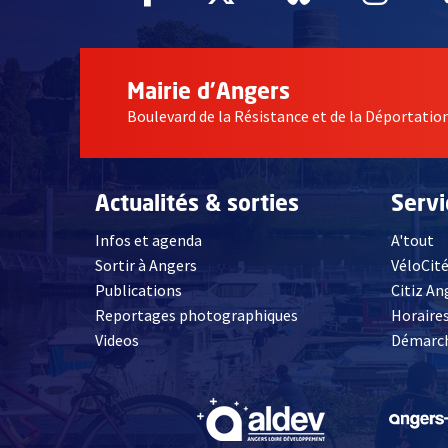
Mairie d'Angers
Boulevard de la Résistance et de la Déportati
Actualités & sorties
Serv
Infos et agenda
A'tout
Sortir à Angers
VéloCit
Publications
Citiz An
Reportages photographiques
Horaires
, Ouvre une nouvelle fenêtre
Videos
Démarch
, Ouvre une nouve