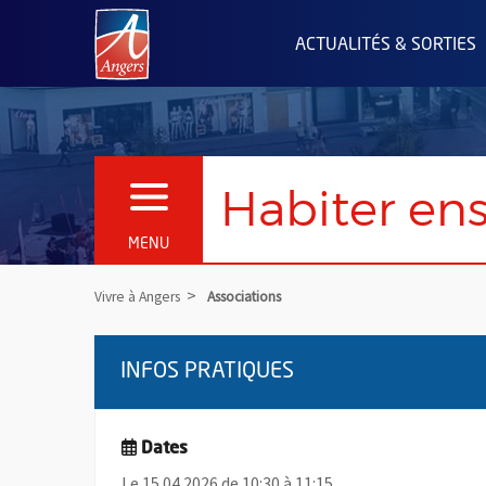
Angers.fr : Retour à l'accueil
ACTUALITÉS & SORTIES
Habiter en
OUVRIR LE MENU
MENU
Vivre à Angers
Associations
INFOS PRATIQUES
Dates
Le 15.04.2026 de 10:30 à 11:15