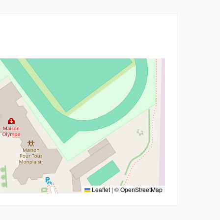
Leaflet
|
©
OpenStreetMap