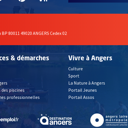
on BP 80011 49020 ANGERS Cedex 02
ices & démarches
Vivre à Angers
Culture
é
Sport
, Ouvre une nouvelle fenêtre
gers
La Nature à Angers
 des piscines
Portail Jeunes
es professionnelles
Portail Assos
lle fenêtre
, Ouvre une nouvelle fenêtre
, Ouvre une nouvelle fenêtre