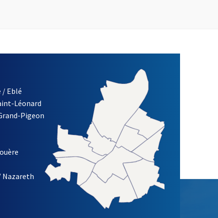
 / Eblé
Saint-Léonard
re)
 Grand-Pigeon
ETTRE D'INFORMATION DES ASSOCIATIONS DE LA VILLE D'ANG
louère
/ Nazareth