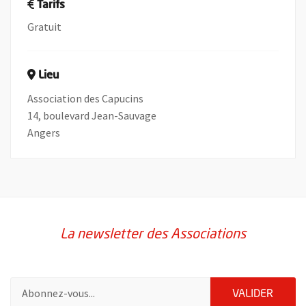
Tarifs
Gratuit
Lieu
Association des Capucins
14, boulevard Jean-Sauvage
Angers
La newsletter des Associations
Pour vous inscrire à la lettre d'information des associations de 
ENVOY
VALIDER