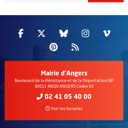
58214
Facebook
, Ouvre une nouvelle fenêtre
Twitter
, Ouvre une nouvelle fe
Bluesky
, Ouvre une nouv
Instagram
, Ouvre un
Vime
, Ouv
Pinterest
, Ouvre une nouvell
Flux RSS
Mairie d'Angers
Boulevard de la Résistance et de la Déportation BP
80011 49020 ANGERS Cedex 02
02 41 05 40 00
Voir les horaires