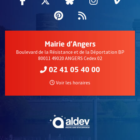
Facebook
, Ouvre une nouvelle fenêtre
Twitter
, Ouvre une nouvelle fe
Bluesky
, Ouvre une nouv
Instagram
, Ouvre un
Vime
, Ouv
Pinterest
, Ouvre une nouvell
Flux RSS
Mairie d'Angers
Boulevard de la Résistance et de la Déportation BP
80011 49020 ANGERS Cedex 02
02 41 05 40 00
Voir les horaires
, Ouvre une nouvelle fe
, Ouvre une nouvelle fe