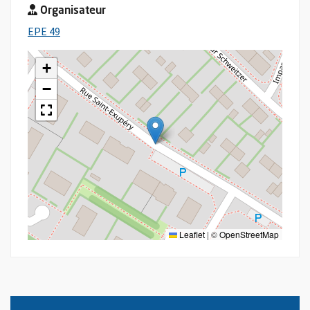
Organisateur
, Ouvre une nouvelle fenêtre
EPE 49
+
−
Leaflet
|
©
OpenStreetMap