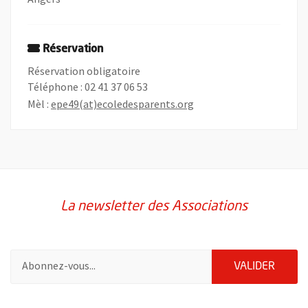
Réservation
Réservation obligatoire
Téléphone : 02 41 37 06 53
, Ouvre une nouvelle fen
, Ouvre une nouvelle fen
Mèl :
epe49(at)ecoledesparents.org
La newsletter des Associations
Pour vous inscrire à la lettre d'information des associations de 
ENVOY
VALIDER
58214