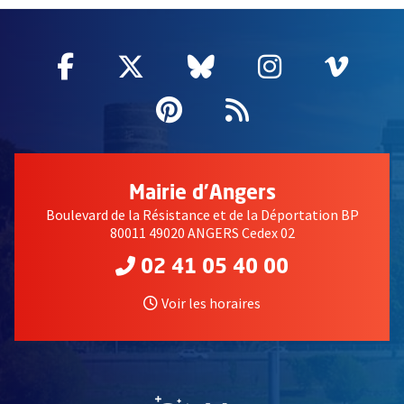
Facebook
, Ouvre une nouvelle fenêtre
Twitter
, Ouvre une nouvelle fe
Bluesky
, Ouvre une nouv
Instagram
, Ouvre un
Vime
, Ouv
Pinterest
, Ouvre une nouvell
Flux RSS
Mairie d'Angers
Boulevard de la Résistance et de la Déportation BP
80011 49020 ANGERS Cedex 02
02 41 05 40 00
Voir les horaires
, Ouvre une nouvelle fe