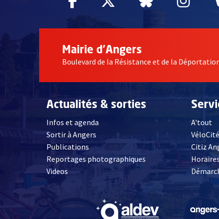
Facebook
, Ouvre une nouvelle fe
Twitter
, Ouvre une nouv
Bluesky
, Ouvre un
Inst
, Ou
Mairie d'Angers
Boulevard de la Résistance et de la Déportati
Actualités & sorties
Serv
Infos et agenda
A'tout
Sortir à Angers
VéloCit
Publications
Citiz An
Reportages photographiques
Horaires
, Ouvre une nouvelle fenêtre
Videos
Démarch
, Ouvre une nouve