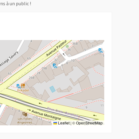
s à un public !
Leaflet
|
©
OpenStreetMap