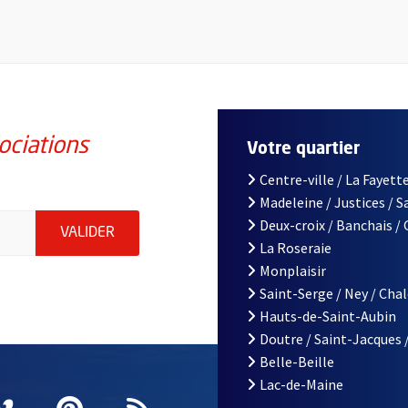
ociations
Votre quartier
Centre-ville / La Fayette
Madeleine / Justices / 
iations de la ville d'Angers, indiquez votre email (champ obligatoi
Deux-croix / Banchais /
ENVOYER MA DEMANDE D'INSCRIPTION À LA L
VALIDER
La Roseraie
Monplaisir
Saint-Serge / Ney / Cha
Hauts-de-Saint-Aubin
Doutre / Saint-Jacques 
Belle-Beille
Lac-de-Maine