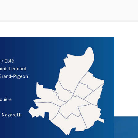
 / Eblé
Saint-Léonard
re)
 Grand-Pigeon
ETTRE D'INFORMATION DES ASSOCIATIONS DE LA VILLE D'ANG
louère
/ Nazareth