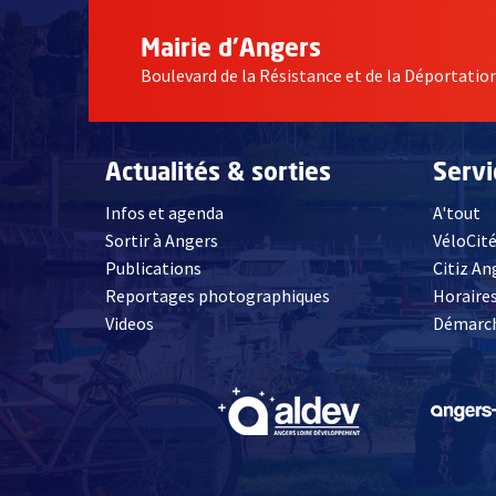
Mairie d'Angers
Boulevard de la Résistance et de la Déportati
Actualités & sorties
Serv
Infos et agenda
A'tout
Sortir à Angers
VéloCit
Publications
Citiz An
Reportages photographiques
Horaires
, Ouvre une nouvelle fenêtre
Videos
Démarch
, Ouvre une nouve