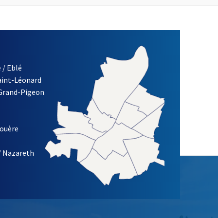
 / Eblé
Saint-Léonard
re)
 Grand-Pigeon
ETTRE D'INFORMATION DES ASSOCIATIONS DE LA VILLE D'ANG
louère
/ Nazareth