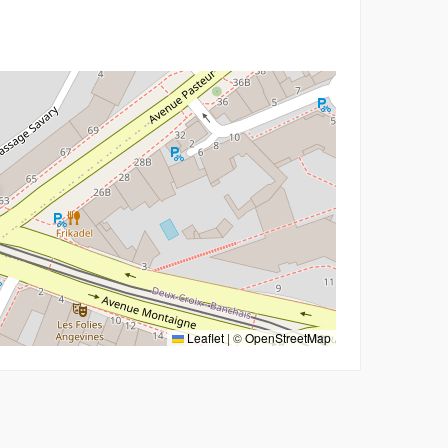
Leaflet
|
©
OpenStreetMap