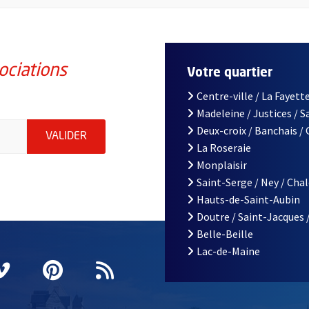
ociations
Votre quartier
Centre-ville / La Fayette
Madeleine / Justices / 
iations de la ville d'Angers, indiquez votre email (champ obligatoi
Deux-croix / Banchais /
ENVOYER MA DEMANDE D'INSCRIPTION À LA L
VALIDER
La Roseraie
Monplaisir
Saint-Serge / Ney / Cha
Hauts-de-Saint-Aubin
Doutre / Saint-Jacques 
Belle-Beille
Lac-de-Maine
nêtre
elle fenêtre
e nouvelle fenêtre
agram
vre une nouvelle fenêtre
Vimeo
, Ouvre une nouvelle fenêtre
Pinterest
, Ouvre une nouvelle fenêtre
Flux RSS