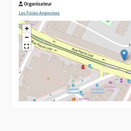
Organisateur
, Ouvre une nouvelle fenêtre
Les Folies Angevines
+
−