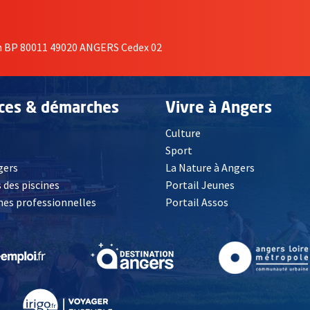
on BP 80011 49020 ANGERS Cedex 02
ices & démarches
Vivre à Angers
Culture
é
Sport
, Ouvre une nouvelle fenêtre
gers
La Nature à Angers
 des piscines
Portail Jeunes
es professionnelles
Portail Assos
lle fenêtre
, Ouvre une nouvelle fenêtre
, Ouvre une nouvelle fenêtre
, Ouvre une nouvelle fenêtre