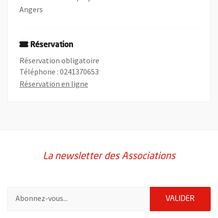
Angers
Réservation
Réservation obligatoire
Téléphone : 0241370653
, Ouvre une nouvelle fenêtre
Réservation en ligne
La newsletter des Associations
Pour vous inscrire à la lettre d'information des associations de 
ENVOY
VALIDER