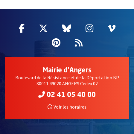
58214
Facebook
, Ouvre une nouvelle fenêtre
Twitter
, Ouvre une nouvelle fe
Bluesky
, Ouvre une nouv
Instagram
, Ouvre un
Vime
, Ouv
Pinterest
, Ouvre une nouvell
Flux RSS
Mairie d'Angers
Boulevard de la Résistance et de la Déportation BP
80011 49020 ANGERS Cedex 02
02 41 05 40 00
Voir les horaires