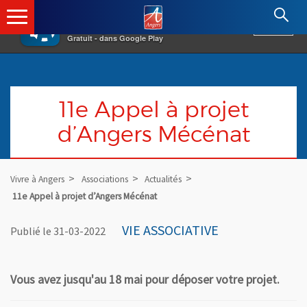
×
Angers.fr : Retour à l'accueil
AF
Vivre à Angers
VOIR
Ville d'Angers
Gratuit - dans Google Play
11e Appel à projet
d’Angers Mécénat
Vivre à Angers
Associations
Actualités
11e Appel à projet d’Angers Mécénat
VIE ASSOCIATIVE
Publié le 31-03-2022
Vous avez jusqu'au 18 mai pour déposer votre projet.