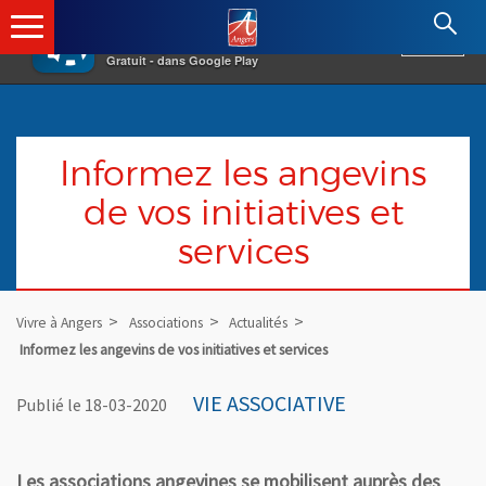
×
Angers.fr : Retour à l'accueil
AF
Vivre à Angers
VOIR
Ville d'Angers
Gratuit - dans Google Play
Informez les angevins
de vos initiatives et
services
Vivre à Angers
Associations
Actualités
Informez les angevins de vos initiatives et services
VIE ASSOCIATIVE
Publié le 18-03-2020
Les associations angevines se mobilisent auprès des