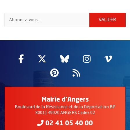
Pour vous inscrire à la lettre d'information des associations de 
ENVOY
VALIDER
62927
Facebook
, Ouvre une nouvelle fenêtre
Twitter
, Ouvre une nouvelle fe
Bluesky
, Ouvre une nouv
Instagram
, Ouvre un
Vime
, Ouv
Pinterest
, Ouvre une nouvell
Flux RSS
Mairie d'Angers
Boulevard de la Résistance et de la Déportation BP
80011 49020 ANGERS Cedex 02
02 41 05 40 00