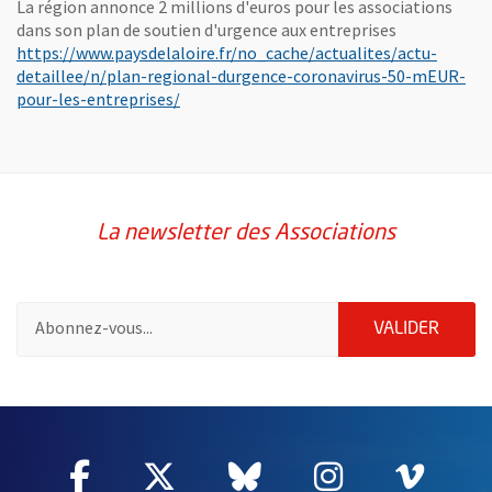
La région annonce 2 millions d'euros pour les associations
dans son plan de soutien d'urgence aux entreprises
https://www.paysdelaloire.fr/no_cache/actualites/actu-
detaillee/n/plan-regional-durgence-coronavirus-50-mEUR-
, Ouvre une nouvelle fenêtre
pour-les-entreprises/
La newsletter des Associations
Pour vous inscrire à la lettre d'information des associations de 
ENVOY
VALIDER
62924
Facebook
, Ouvre une nouvelle fenêtre
Twitter
, Ouvre une nouvelle fe
Bluesky
, Ouvre une nouv
Instagram
, Ouvre un
Vime
, Ouv