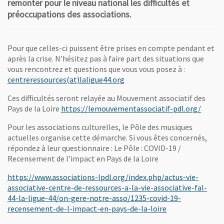
remonter pour le niveau national les difficultés et
préoccupations des associations.
Pour que celles-ci puissent être prises en compte pendant et
après la crise. N'hésitez pas à faire part des situations que
vous rencontrez et questions que vous vous posez à :
, Ouvre une nouvelle fenêtre
centreressources(at)laligue44.org
Ces difficultés seront relayée au Mouvement associatif des
, Ouvr
Pays de la Loire
https://lemouvementassociatif-pdl.org/
Pour les associations culturelles, le Pôle des musiques
actuelles organise cette démarche. Si vous êtes concernés,
répondez à leur questionnaire : Le Pôle : COVID-19 /
Recensement de l'impact en Pays de la Loire
https://www.associations-lpdl.org/index.php/actus-vie-
associative-centre-de-ressources-a-la-vie-associative-fal-
44-la-ligue-44/on-gere-notre-asso/1235-covid-19-
, Ouvre une nouv
recensement-de-l-impact-en-pays-de-la-loire