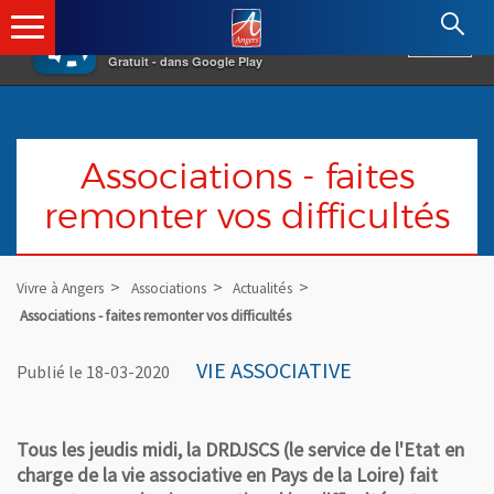
×
Angers.fr : Retour à l'accueil
AF
Vivre à Angers
VOIR
Ville d'Angers
Gratuit - dans Google Play
Associations - faites
remonter vos difficultés
Vivre à Angers
Associations
Actualités
Associations - faites remonter vos difficultés
VIE ASSOCIATIVE
Publié le 18-03-2020
Tous les jeudis midi, la DRDJSCS (le service de l'Etat en
charge de la vie associative en Pays de la Loire) fait