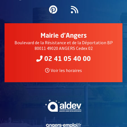
Pinterest
, Ouvre une nouvell
Flux RSS
Mairie d'Angers
Boulevard de la Résistance et de la Déportation BP
80011 49020 ANGERS Cedex 02
02 41 05 40 00
Voir les horaires
, Ouvre une nouvelle fe
, Ouvre une nouvelle fe