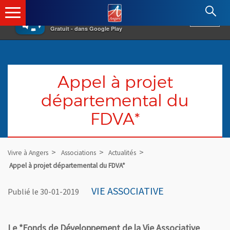
×
Angers.fr : Retour à l'accueil
AF
Vivre à Angers
VOIR
Ville d'Angers
Gratuit - dans Google Play
Appel à projet
départemental du
FDVA*
Vivre à Angers
Associations
Actualités
Appel à projet départemental du FDVA*
VIE ASSOCIATIVE
Publié le 30-01-2019
Le *Fonds de Développement de la Vie Associative