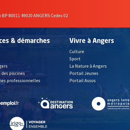
on BP 80011 49020 ANGERS Cedex 02
ices & démarches
Vivre à Angers
Culture
é
Sport
, Ouvre une nouvelle fenêtre
gers
La Nature à Angers
 des piscines
Portail Jeunes
es professionnelles
Portail Assos
lle fenêtre
, Ouvre une nouvelle fenêtre
, Ouvre une nouvelle fenêtre
, Ouvre une nouvelle fenêtre