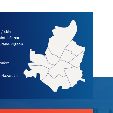
 / Eblé
Saint-Léonard
 Grand-Pigeon
ETTRE D'INFORMATION DE LA VILLE D'ANGERS
louère
/ Nazareth