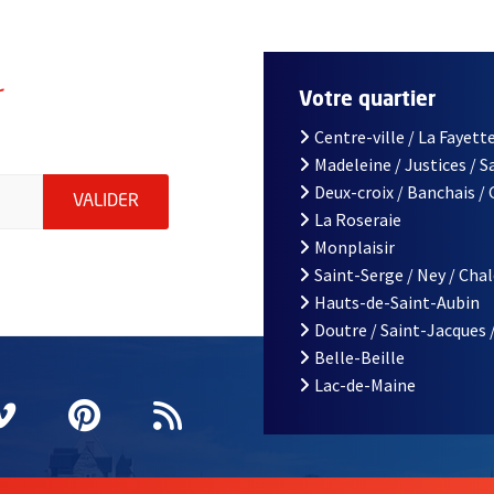
r
Votre quartier
Centre-ville / La Fayette
Madeleine / Justices / 
le d'Angers, indiquez votre email (champ obligatoire)
Deux-croix / Banchais /
ENVOYER MA DEMANDE D'INSCRIPTION À LA L
VALIDER
La Roseraie
Monplaisir
Saint-Serge / Ney / Cha
Hauts-de-Saint-Aubin
Doutre / Saint-Jacques 
Belle-Beille
Lac-de-Maine
nêtre
elle fenêtre
e nouvelle fenêtre
agram
vre une nouvelle fenêtre
Vimeo
, Ouvre une nouvelle fenêtre
Pinterest
, Ouvre une nouvelle fenêtre
Flux RSS