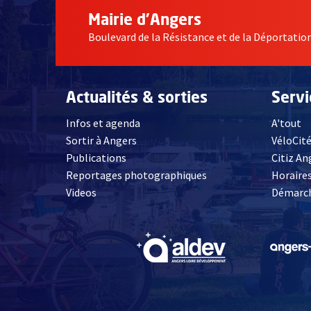
Mairie d'Angers
Boulevard de la Résistance et de la Déportati
Actualités & sorties
Serv
Infos et agenda
A'tout
Sortir à Angers
VéloCit
Publications
Citiz An
Reportages photographiques
Horaires
, Ouvre une nouvelle fenêtre
Videos
Démarch
, Ouvre une nouve