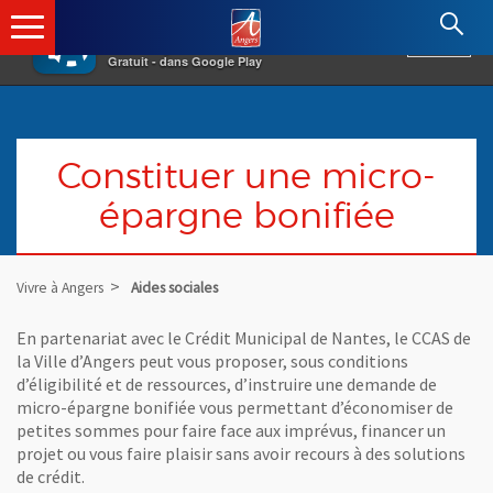
×
Angers.fr : Retour à l'accueil
AF
Vivre à Angers
VOIR
Ville d'Angers
Gratuit - dans Google Play
Constituer une micro-
épargne bonifiée
Vivre à Angers
Aides sociales
En partenariat avec le Crédit Municipal de Nantes, le CCAS de
la Ville d’Angers peut vous proposer, sous conditions
d’éligibilité et de ressources, d’instruire une demande de
micro-épargne bonifiée vous permettant d’économiser de
petites sommes pour faire face aux imprévus, financer un
projet ou vous faire plaisir sans avoir recours à des solutions
de crédit.