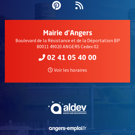
Pinterest
, Ouvre une nouvell
Flux RSS
Mairie d'Angers
Boulevard de la Résistance et de la Déportation BP
80011 49020 ANGERS Cedex 02
02 41 05 40 00
Voir les horaires
, Ouvre une nouvelle fe
, Ouvre une nouvelle fe