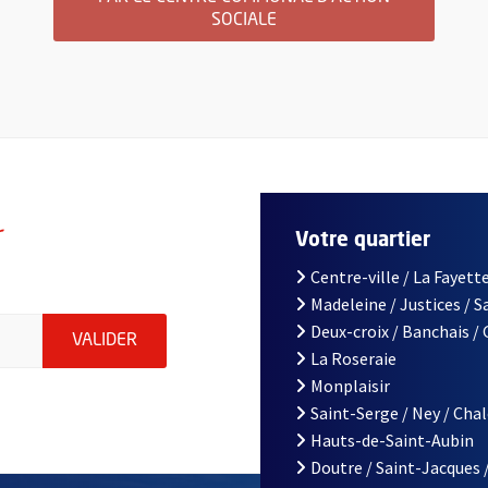
SOCIALE
r
Votre quartier
Centre-ville / La Fayette
Madeleine / Justices / 
le d'Angers, indiquez votre email (champ obligatoire)
Deux-croix / Banchais /
ENVOYER MA DEMANDE D'INSCRIPTION À LA L
VALIDER
La Roseraie
Monplaisir
Saint-Serge / Ney / Cha
Hauts-de-Saint-Aubin
Doutre / Saint-Jacques 