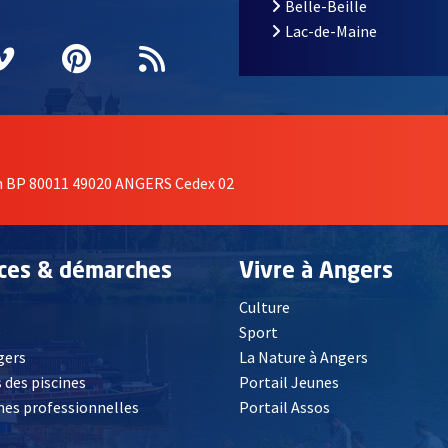
Belle-Beille
Lac-de-Maine
nêtre
elle fenêtre
e nouvelle fenêtre
agram
vre une nouvelle fenêtre
Vimeo
, Ouvre une nouvelle fenêtre
Pinterest
, Ouvre une nouvelle fenêtre
Flux RSS
on BP 80011 49020 ANGERS Cedex 02
ices & démarches
Vivre à Angers
Culture
é
Sport
, Ouvre une nouvelle fenêtre
gers
La Nature à Angers
 des piscines
Portail Jeunes
es professionnelles
Portail Assos