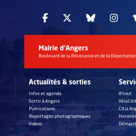
Facebook
, Ouvre une nouvelle fe
Twitter
, Ouvre une nouv
Bluesky
, Ouvre un
Inst
, Ou
Mairie d'Angers
Boulevard de la Résistance et de la Déportati
Actualités & sorties
Serv
Infos et agenda
A'tout
Sortir à Angers
VéloCit
Publications
Citiz An
Reportages photographiques
Horaires
, Ouvre une nouvelle fenêtre
Videos
Démarch