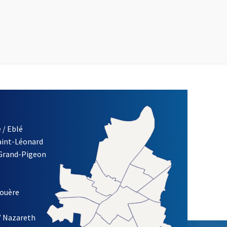
 / Eblé
Saint-Léonard
 Grand-Pigeon
ETTRE D'INFORMATION DE LA VILLE D'ANGERS
louère
/ Nazareth