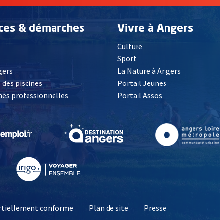
ices & démarches
Vivre à Angers
Culture
é
Sport
, Ouvre une nouvelle fenêtre
gers
La Nature à Angers
 des piscines
Portail Jeunes
es professionnelles
Portail Assos
lle fenêtre
, Ouvre une nouvelle fenêtre
, Ouvre une nouvelle fenêtre
, Ouvre une nouvelle fenêtre
, Ouvre une nouv
partiellement conforme
Plan de site
Presse