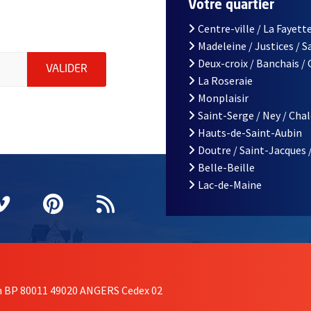
r
Votre quartier
Centre-ville / La Fayette
Madeleine / Justices / 
le d'Angers, indiquez votre email (champ obligatoire)
Deux-croix / Banchais /
ENVOYER MA DEMANDE D'INSCRIPTION À LA L
VALIDER
La Roseraie
Monplaisir
Saint-Serge / Ney / Cha
Hauts-de-Saint-Aubin
Doutre / Saint-Jacques 
Belle-Beille
Lac-de-Maine
nêtre
elle fenêtre
e nouvelle fenêtre
agram
vre une nouvelle fenêtre
Vimeo
, Ouvre une nouvelle fenêtre
Pinterest
, Ouvre une nouvelle fenêtre
Flux RSS
on BP 80011 49020 ANGERS Cedex 02