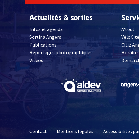
Actualités & sorties
Serv
Infos et agenda
A'tout
Sortir à Angers
VéloCit
Publications
Citiz An
Reportages photographiques
Horaires
, Ouvre une nouvelle fenêtre
Videos
Démarch
, Ouvre une nouve
Contact
Mentions légales
Accessibilité : 