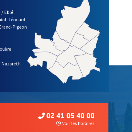
 / Eblé
Saint-Léonard
 Grand-Pigeon
ETTRE D'INFORMATION DE LA VILLE D'ANGERS
louère
/ Nazareth
02 41 05 40 00
Voir les horaires