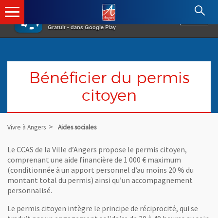
×
Angers.fr : Retour à l'accueil
AF
Vivre à Angers
VOIR
Ville d'Angers
Gratuit - dans Google Play
Bénéficier du permis
citoyen
Vivre à Angers
Aides sociales
Le CCAS de la Ville d’Angers propose le permis citoyen,
comprenant une aide financière de 1 000 € maximum
(conditionnée à un apport personnel d’au moins 20 % du
montant total du permis) ainsi qu’un accompagnement
personnalisé.
Le permis citoyen intègre le principe de réciprocité, qui se