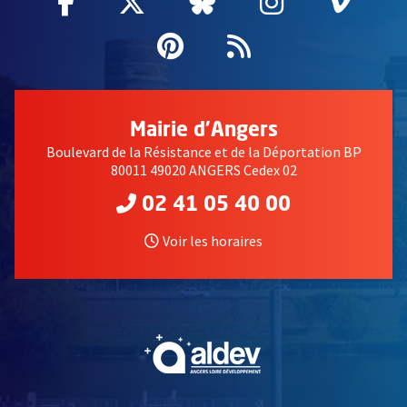
Facebook
, Ouvre une nouvelle fenêtre
Twitter
, Ouvre une nouvelle fe
Bluesky
, Ouvre une nouv
Instagram
, Ouvre un
Vime
, Ouv
Pinterest
, Ouvre une nouvell
Flux RSS
Mairie d'Angers
Boulevard de la Résistance et de la Déportation BP
80011 49020 ANGERS Cedex 02
02 41 05 40 00
Voir les horaires
, Ouvre une nouvelle fe
, Ouvre une nouvelle fe