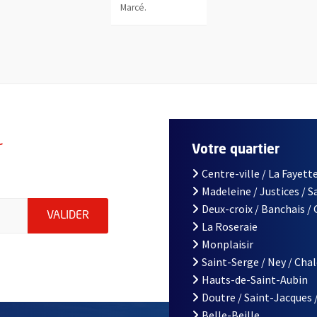
Marcé.
r
Votre quartier
Centre-ville / La Fayette
Madeleine / Justices / 
le d'Angers, indiquez votre email (champ obligatoire)
Deux-croix / Banchais /
ENVOYER MA DEMANDE D'INSCRIPTION À LA L
VALIDER
La Roseraie
Monplaisir
Saint-Serge / Ney / Cha
Hauts-de-Saint-Aubin
Doutre / Saint-Jacques 
Belle-Beille