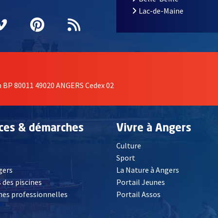
Lac-de-Maine
nêtre
elle fenêtre
e nouvelle fenêtre
agram
vre une nouvelle fenêtre
Vimeo
, Ouvre une nouvelle fenêtre
Pinterest
, Ouvre une nouvelle fenêtre
Flux RSS
on BP 80011 49020 ANGERS Cedex 02
ices & démarches
Vivre à Angers
Culture
é
Sport
, Ouvre une nouvelle fenêtre
gers
La Nature à Angers
 des piscines
Portail Jeunes
es professionnelles
Portail Assos