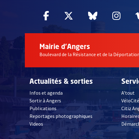
Facebook
, Ouvre une nouvelle fe
Twitter
, Ouvre une nouv
Bluesky
, Ouvre un
Inst
, Ou
Mairie d'Angers
Boulevard de la Résistance et de la Déportati
Actualités & sorties
Serv
Infos et agenda
A'tout
Sortir à Angers
VéloCit
Publications
Citiz An
Reportages photographiques
Horaires
, Ouvre une nouvelle fenêtre
Videos
Démarch