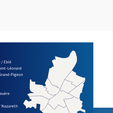
 / Eblé
Saint-Léonard
 Grand-Pigeon
ETTRE D'INFORMATION DE LA VILLE D'ANGERS
louère
/ Nazareth