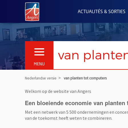
Angers.fr : Retour à l'accueil
ACTUALITÉS & SORTIES
van plante
OUVRIR LE MENU
MENU
Nederlandse versie
van planten tot computers
Welkom op de website van Angers
Een bloeiende economie van planten 
Met een netwerk van 5 500 ondernemingen en concern
van de toekomst heeft weten te combineren.