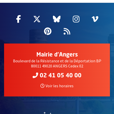
Facebook
, Ouvre une nouvelle fenêtre
Twitter
, Ouvre une nouvelle fe
Bluesky
, Ouvre une nouv
Instagram
, Ouvre un
Vime
, Ouv
Pinterest
, Ouvre une nouvell
Flux RSS
Mairie d'Angers
Boulevard de la Résistance et de la Déportation BP
80011 49020 ANGERS Cedex 02
02 41 05 40 00
Voir les horaires
, Ouvre une nouvelle fe