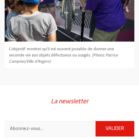
L'objectif: montrer qu'il est souvent possible de donner une
seconde vie aux objets défectueux ou usagés.
(Photo: Patrice
Campion/Ville d'Angers)
La newsletter
Pour vous inscrire à la lettre d'information de la ville d'Angers
ENVOY
VALIDER