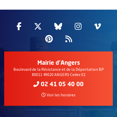
59025
Facebook
, Ouvre une nouvelle fenêtre
Twitter
, Ouvre une nouvelle fe
Bluesky
, Ouvre une nouv
Instagram
, Ouvre un
Vime
, Ouv
Pinterest
, Ouvre une nouvell
Flux RSS
Mairie d'Angers
Boulevard de la Résistance et de la Déportation BP
80011 49020 ANGERS Cedex 02
02 41 05 40 00
Voir les horaires