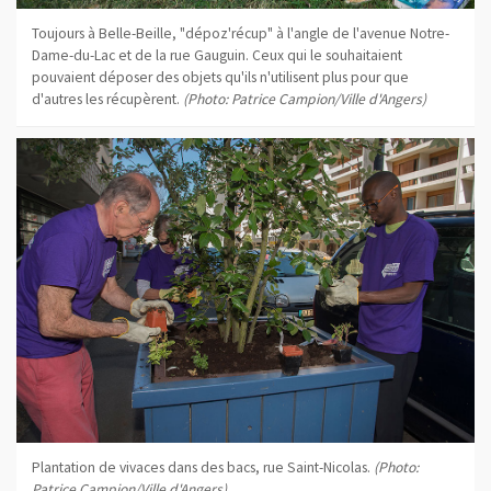
Toujours à Belle-Beille, "dépoz'récup" à l'angle de l'avenue Notre-
Dame-du-Lac et de la rue Gauguin. Ceux qui le souhaitaient
pouvaient déposer des objets qu'ils n'utilisent plus pour que
d'autres les récupèrent.
(Photo: Patrice Campion/Ville d'Angers)
Plantation de vivaces dans des bacs, rue Saint-Nicolas.
(Photo:
Patrice Campion/Ville d'Angers)