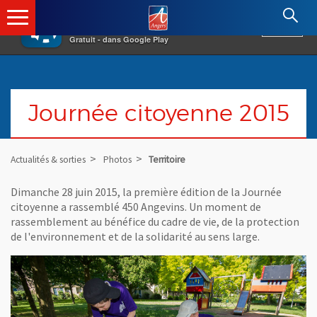
×
Angers.fr : Retour à l'accueil
AF
Vivre à Angers
VOIR
Ville d'Angers
Gratuit - dans Google Play
Journée citoyenne 2015
Actualités & sorties
Photos
Territoire
Dimanche 28 juin 2015, la première édition de la Journée
citoyenne a rassemblé 450 Angevins. Un moment de
rassemblement au bénéfice du cadre de vie, de la protection
de l'environnement et de la solidarité au sens large.