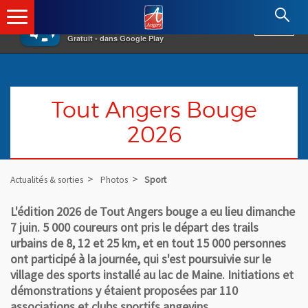
×
Angers.fr : Retour à l'accueil
AF
Vivre à Angers
VOIR
Ville d'Angers
Gratuit - dans Google Play
Tout Angers Bouge
2026
Actualités & sorties
Photos
Sport
L'édition 2026 de Tout Angers bouge a eu lieu dimanche
7 juin. 5 000 coureurs ont pris le départ des trails
urbains de 8, 12 et 25 km, et en tout 15 000 personnes
ont participé à la journée, qui s'est poursuivie sur le
village des sports installé au lac de Maine. Initiations et
démonstrations y étaient proposées par 110
associations et clubs sportifs angevins.