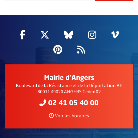
62009
Facebook
, Ouvre une nouvelle fenêtre
Twitter
, Ouvre une nouvelle fe
Bluesky
, Ouvre une nouv
Instagram
, Ouvre un
Vime
, Ouv
Pinterest
, Ouvre une nouvell
Flux RSS
Mairie d'Angers
Boulevard de la Résistance et de la Déportation BP
80011 49020 ANGERS Cedex 02
02 41 05 40 00
Voir les horaires