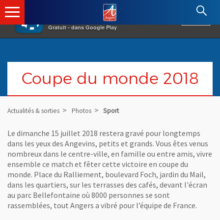
×
Angers.fr : Retour à l'accueil
AF
Vivre à Angers
VOIR
Ville d'Angers
Gratuit - dans Google Play
Coupe du monde 2018
Actualités & sorties
Photos
Sport
Le dimanche 15 juillet 2018 restera gravé pour longtemps
dans les yeux des Angevins, petits et grands. Vous êtes venus
nombreux dans le centre-ville, en famille ou entre amis, vivre
ensemble ce match et fêter cette victoire en coupe du
monde. Place du Ralliement, boulevard Foch, jardin du Mail,
dans les quartiers, sur les terrasses des cafés, devant l'écran
au parc Bellefontaine où 8000 personnes se sont
rassemblées, tout Angers a vibré pour l’équipe de France.