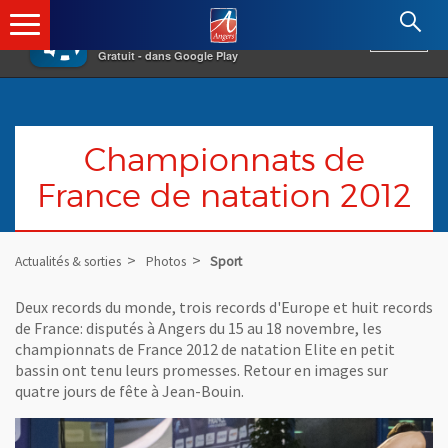
×
Angers.fr : Retour à l'accueil
AF
Vivre à Angers
VOIR
Ville d'Angers
Gratuit - dans Google Play
Championnats de
France de natation 2012
Actualités & sorties
Photos
Sport
Deux records du monde, trois records d'Europe et huit records
de France: disputés à Angers du 15 au 18 novembre, les
championnats de France 2012 de natation Elite en petit
bassin ont tenu leurs promesses. Retour en images sur
quatre jours de fête à Jean-Bouin.