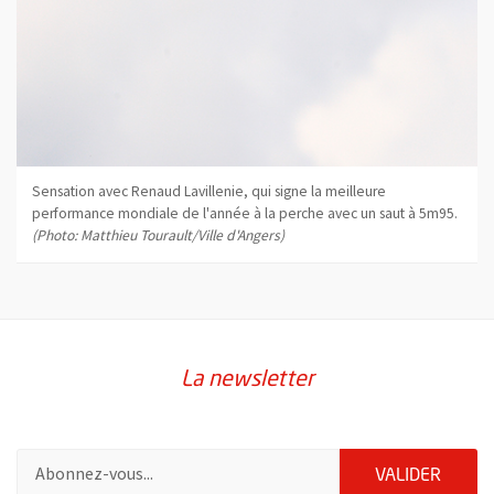
Sensation avec Renaud Lavillenie, qui signe la meilleure
performance mondiale de l'année à la perche avec un saut à 5m95.
(Photo: Matthieu Tourault/Ville d'Angers)
La newsletter
Pour vous inscrire à la lettre d'information de la ville d'Angers
ENVOY
VALIDER