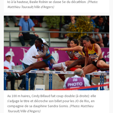
Ici à la hauteur, Basile Rolnin se classe 5e du décathlon.
(Photo:
Matthieu Tourault/Ville d'Angers)
Au 100 m haires, Cindy Billaud fait coup double (à droite): elle
s'adjuge le titre et décroche son billet pour les JO de Rio, en
compagnie de sa dauphine Sandra Gomis.
(Photo: Matthieu
Tourault/Ville d'Angers)