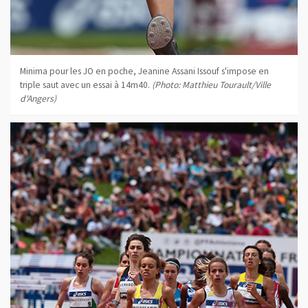
Minima pour les JO en poche, Jeanine Assani Issouf s'impose en
triple saut avec un essai à 14m40.
(Photo: Matthieu Tourault/Ville
d'Angers)