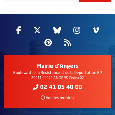
59513
Facebook
, Ouvre une nouvelle fenêtre
Twitter
, Ouvre une nouvelle fe
Bluesky
, Ouvre une nouv
Instagram
, Ouvre un
Vime
, Ouv
Pinterest
, Ouvre une nouvell
Flux RSS
Mairie d'Angers
Boulevard de la Résistance et de la Déportation BP
80011 49020 ANGERS Cedex 02
02 41 05 40 00
Voir les horaires