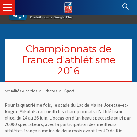
×
Angers.fr : Retour à l'accueil
AF
Vivre à Angers
VOIR
Ville d'Angers
Gratuit - dans Google Play
Championnats de
France d'athlétisme
2016
Actualités & sorties
Photos
Sport
Pour la quatrième fois, le stade du Lac de Maine Josette-et-
Roger-Mikulak a accueilli les championnats d'athlétisme
élite, du 24 au 26 juin. L'occasion d'un beau spectacle suivi par
20000 spectateurs, avec la participation des meilleurs
athlètes français moins de deux mois avant les JO de Rio.