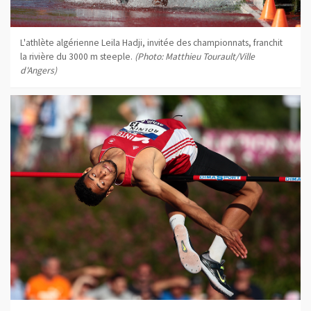
L'athlète algérienne Leila Hadji, invitée des championnats, franchit
la rivière du 3000 m steeple.
(Photo: Matthieu Tourault/Ville
d'Angers)