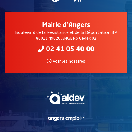
Mairie d'Angers
Boulevard de la Résistance et de la Déportation BP
80011 49020 ANGERS Cedex 02
02 41 05 40 00
Voir les horaires
, Ouvre une nouvelle fe
, Ouvre une nouvelle fe