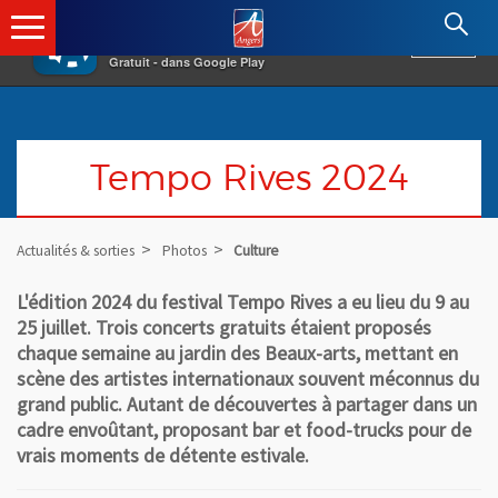
×
Angers.fr : Retour à l'accueil
AF
Vivre à Angers
VOIR
Ville d'Angers
Gratuit - dans Google Play
Tempo Rives 2024
Actualités & sorties
Photos
Culture
L'édition 2024 du festival Tempo Rives a eu lieu du 9 au
25 juillet. Trois concerts gratuits étaient proposés
chaque semaine au jardin des Beaux-arts, mettant en
scène des artistes internationaux souvent méconnus du
grand public. Autant de découvertes à partager dans un
cadre envoûtant, proposant bar et food-trucks pour de
vrais moments de détente estivale.