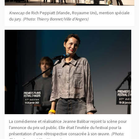
Kneecap
de Rich Peppiatt (Irlande, Royaume Uni), mention spéciale
du jury.
(Photo: Thierry Bonnet/Ville d'Angers)
La comédienne et réalisatrice Jeanne Balibar rejoint la scène pour
l'annonce du prix ud public. Elle était l'invitée du festival pour la
présentation d'une rétrospective consacrée à son œuvre.
(Photo: