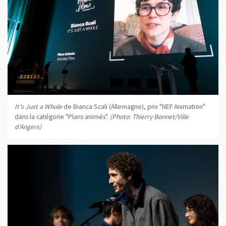
It's Just a Whole
de Bianca Scali (Allemagne), prix "NEF Animation"
dans la catégorie "Plans animés".
(Photo: Thierry Bonnet/Ville
d'Angers)