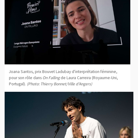
Joana Santos, prix Bouvet Ladubay d'interprétation féminine,
pour son rôle dans
On Falling
de Laura Carreira (Royaume-Uni,
Portugal).
(Photo: Thierry Bonnet/Ville d'Angers)