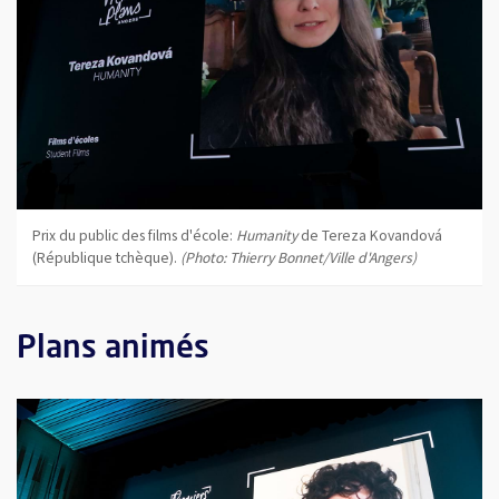
Prix du public des films d'école:
Humanity
de Tereza Kovandová
(République tchèque).
(Photo: Thierry Bonnet/Ville d'Angers)
Plans animés