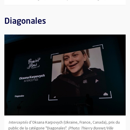
Diagonales
Interceptés
d’Oksana Karpovych (Ukraine, France, Canada), prix du
public de la catégorie "Diagonales".
(Photo: Thierry Bonnet/Ville