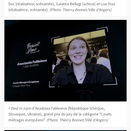
Duc (réalisateur, scénariste), Galatéa Bellugi (actrice) et Lisa Diaz
(réalisatrice, scénariste).
(Photo: Thierry Bonnet/Ville d'Angers)
I Died In Irpin
d’Anastasia Falileieva (République tchèque,
Slovaquie, Ukraine), grand prix du jury de la catégorie "Courts
métrages européens".
(Photo: Thierry Bonnet/Ville d'Angers)