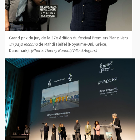
Grand prix du jury de la 37e édition du festival Premiers Plans:
Vers
un pays inconnu
de Mahdi Fleifel (Royaume-Uni, Grèce,
Danemark).
(Photo: Thierry Bonnet/Ville d'Angers)