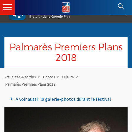
×
Angers.fr : Retour à l'accueil
AF
Vivre à Angers
VOIR
Ville d'Angers
Gratuit - dans Google Play
Palmarès Premiers Plans
2018
Actualités & sorties
Photos
Culture
Palmarès Premiers Plans 2018
A voir aussi : la galerie-photos durant le festival