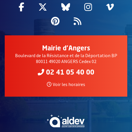
Facebook
, Ouvre une nouvelle fenêtre
Twitter
, Ouvre une nouvelle fe
Bluesky
, Ouvre une nouv
Instagram
, Ouvre un
Vime
, Ouv
Pinterest
, Ouvre une nouvell
Flux RSS
Mairie d'Angers
Boulevard de la Résistance et de la Déportation BP
80011 49020 ANGERS Cedex 02
02 41 05 40 00
Voir les horaires
, Ouvre une nouvelle fe