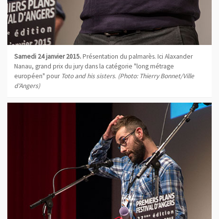
Samedi 24 janvier 2015.
Présentation du palmarès. Ici Alaxander
Nanau, grand prix du jury dans la catégorie "long métrage
européen" pour
Toto and his sisters
.
(Photo: Thierry Bonnet/Ville
d'Angers)