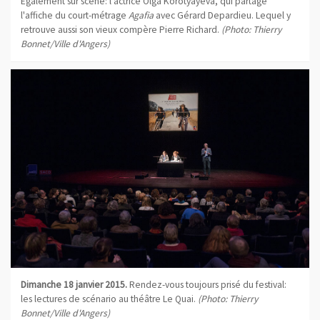
Egalement sur scène: l'actrice Olga Korotyayeva, qui partage
l'affiche du court-métrage
Agafia
avec Gérard Depardieu. Lequel y
retrouve aussi son vieux compère Pierre Richard.
(Photo: Thierry
Bonnet/Ville d'Angers)
Dimanche 18 janvier 2015.
Rendez-vous toujours prisé du festival:
les lectures de scénario au théâtre Le Quai.
(Photo: Thierry
Bonnet/Ville d'Angers)