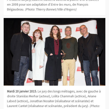
en 2008 pour son adaptation d'
Entre les murs
, de François
Bégaudeau.
(Photo: Thierry Bonnet/Ville d'Angers)
Mardi 20 janvier 2015.
Le jury des longs métrages, avec de gauche à
droite Stanislas Merhar (acteur), Lolita Chammah (actrice), Ariane
Labed (actrice), Jonathan Nossiter (réalisateur et scénariste) et
Laurent Cantet (réalisateur et scénariste, président du jury).
(Photo: