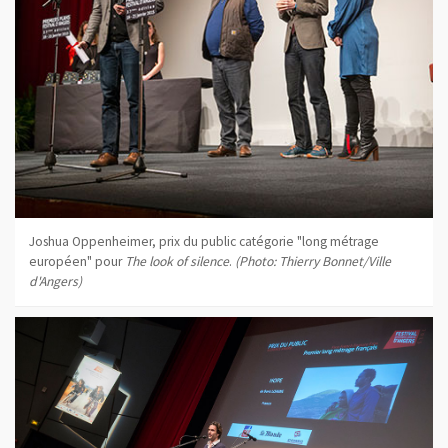
Joshua Oppenheimer, prix du public catégorie "long métrage
européen" pour
The look of silence
.
(Photo: Thierry Bonnet/Ville
d'Angers)