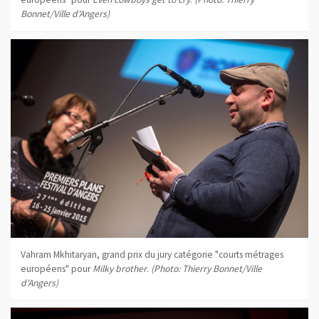
Bonnet/Ville d'Angers)
Vahram Mkhitaryan, grand prix du jury catégorie "courts métrages
européens" pour
Milky brother
.
(Photo: Thierry Bonnet/Ville
d'Angers)