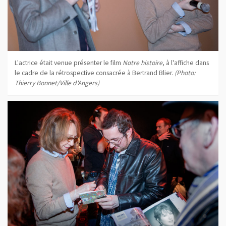
L'actrice était venue présenter le film
Notre histoire
, à l'affiche dans
le cadre de la rétrospective consacrée à Bertrand Blier.
(Photo:
Thierry Bonnet/Ville d'Angers)