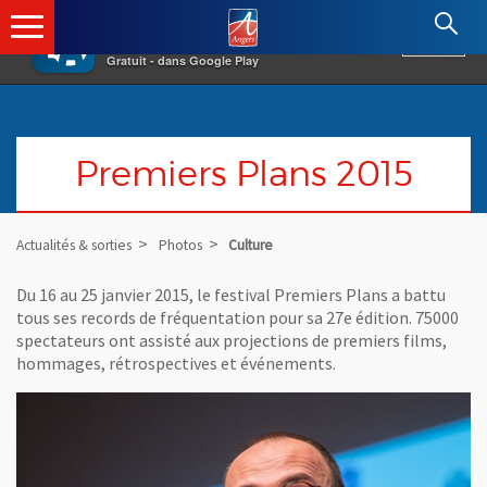
×
Angers.fr : Retour à l'accueil
AF
Vivre à Angers
VOIR
Ville d'Angers
Gratuit - dans Google Play
Premiers Plans 2015
Actualités & sorties
Photos
Culture
Du 16 au 25 janvier 2015, le festival Premiers Plans a battu
tous ses records de fréquentation pour sa 27e édition. 75000
spectateurs ont assisté aux projections de premiers films,
hommages, rétrospectives et événements.