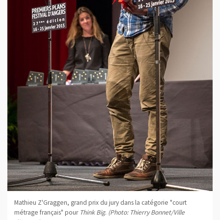
Mathieu Z'Graggen, grand prix du jury dans la catégorie "court
métrage français" pour
Think Big
.
(Photo: Thierry Bonnet/Ville