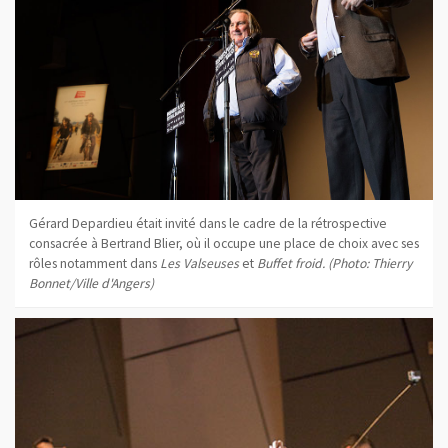
Gérard Depardieu était invité dans le cadre de la rétrospective
consacrée à Bertrand Blier, où il occupe une place de choix avec ses
rôles notamment dans
Les Valseuses
et
Buffet froid. (Photo: Thierry
Bonnet/Ville d'Angers)