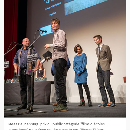
Mees Peijnenburg, prix du public catégorie "films d'écoles
européens" pour
Even cowboys get to cry
.
(Photo: Thierry