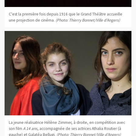
C'est la première fois depuis 1916 que le Grand Théâtre accueille
une projection de cinéma.
(Photo: Thierry Bonnet/Ville d'Angers)
La jeune réalisatrice Hélène Zimmer, à droite, en compétition avec
son film
A 14 ans
, accompagnée de ses actrices Athalia Routier (à
gauche) et Galatéa Bellugi.
(Photo: Thierry Bonnet/Ville d'Angers)