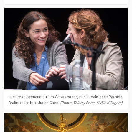
Lecture du scénario du film
De sas en sas
, par la réalisatrice Rachida
Brakni et l'actrice Judith Caen.
(Photo: Thierry Bonnet/Ville d'Angers)