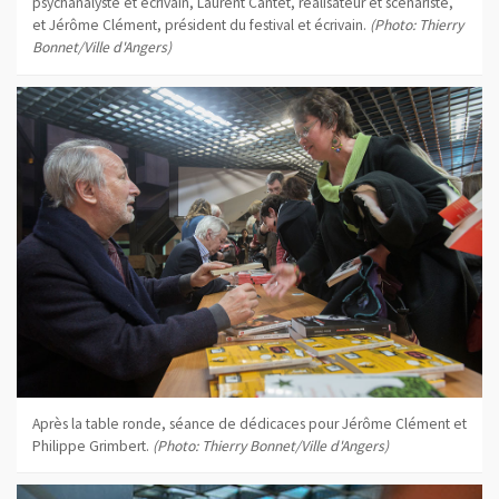
psychanalyste et écrivain, Laurent Cantet, réalisateur et scénariste,
et Jérôme Clément, président du festival et écrivain.
(Photo: Thierry
Bonnet/Ville d'Angers)
Après la table ronde, séance de dédicaces pour Jérôme Clément et
Philippe Grimbert.
(Photo: Thierry Bonnet/Ville d'Angers)