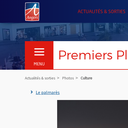
Angers.fr : Retour à l'accueil
ACTUALITÉS & SORTIES
Premiers P
OUVRIR LE MENU
MENU
Actualités & sorties
Photos
Culture
Le palmarès