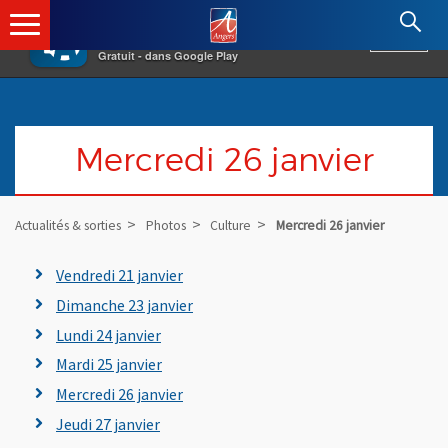
×
Angers.fr : Retour à l'accueil
AF
Vivre à Angers
VOIR
Ville d'Angers
Gratuit - dans Google Play
Mercredi 26 janvier
Actualités & sorties
Photos
Culture
Mercredi 26 janvier
Vendredi 21 janvier
Dimanche 23 janvier
Lundi 24 janvier
Mardi 25 janvier
Mercredi 26 janvier
Jeudi 27 janvier