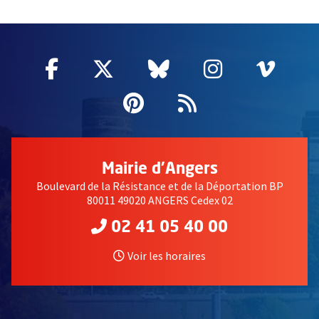
55628
Facebook
, Ouvre une nouvelle fenêtre
Twitter
, Ouvre une nouvelle fe
Bluesky
, Ouvre une nouv
Instagram
, Ouvre un
Vime
, Ouv
Pinterest
, Ouvre une nouvell
Flux RSS
Mairie d'Angers
Boulevard de la Résistance et de la Déportation BP
80011 49020 ANGERS Cedex 02
02 41 05 40 00
Voir les horaires