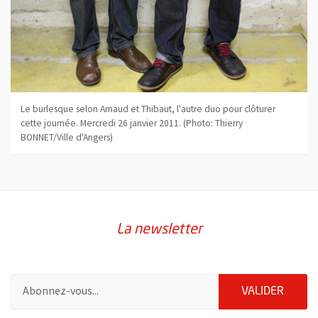
Le burlesque selon Arnaud et Thibaut, l'autre duo pour clôturer
cette journée. Mercredi 26 janvier 2011. (Photo: Thierry
BONNET/Ville d'Angers)
La newsletter
Pour vous inscrire à la lettre d'information de la ville d'Angers
ENVOY
VALIDER