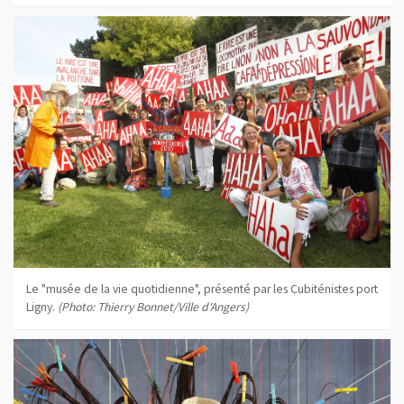
Le "musée de la vie quotidienne", présenté par les Cubiténistes port
Ligny.
(Photo: Thierry Bonnet/Ville d'Angers)