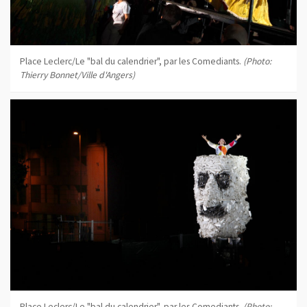
Place Leclerc/Le "bal du calendrier", par les Comediants.
(Photo:
Thierry Bonnet/Ville d'Angers)
Place Leclerc/Le "bal du calendrier", par les Comediants.
(Photo: