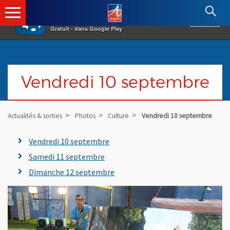
×
Angers.fr : Retour à l'accueil
AF
Vivre à Angers
VOIR
Ville d'Angers
Gratuit - dans Google Play
Vendredi 10 septembre
Actualités & sorties
Photos
Culture
Vendredi 10 septembre
Vendredi 10 septembre
Samedi 11 septembre
Dimanche 12 septembre