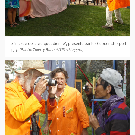
Le "musée de la vie quotidienne", présenté par les Cubiténistes port
Ligny.
(Photo: Thierry Bonnet/Ville d'Angers)