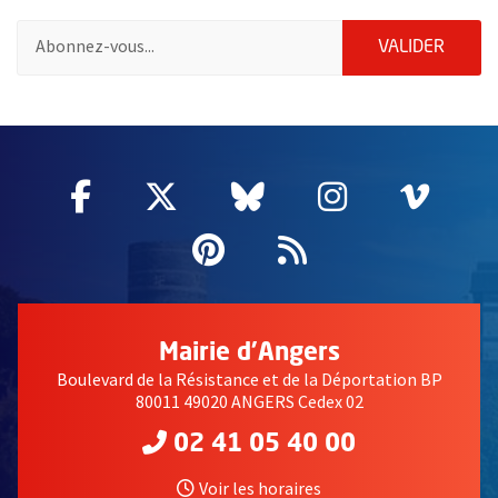
Pour vous inscrire à la lettre d'information de la ville d'Angers
ENVOY
VALIDER
2632
Facebook
, Ouvre une nouvelle fenêtre
Twitter
, Ouvre une nouvelle fe
Bluesky
, Ouvre une nouv
Instagram
, Ouvre un
Vime
, Ouv
Pinterest
, Ouvre une nouvell
Flux RSS
Mairie d'Angers
Boulevard de la Résistance et de la Déportation BP
80011 49020 ANGERS Cedex 02
02 41 05 40 00
Voir les horaires