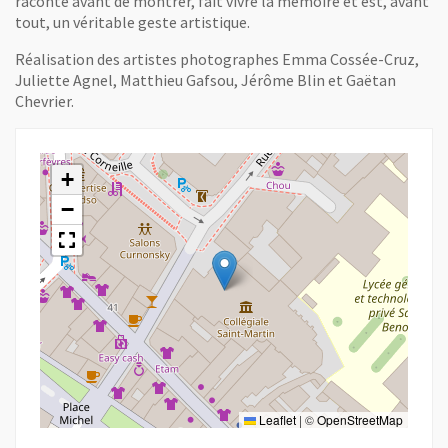
raconte avant de montrer, fait vivre la mémoire et est, avant
tout, un véritable geste artistique.
Réalisation des artistes photographes Emma Cossée-Cruz,
Juliette Agnel, Matthieu Gafsou, Jérôme Blin et Gaëtan
Chevrier.
+
−
Leaflet
|
©
OpenStreetMap