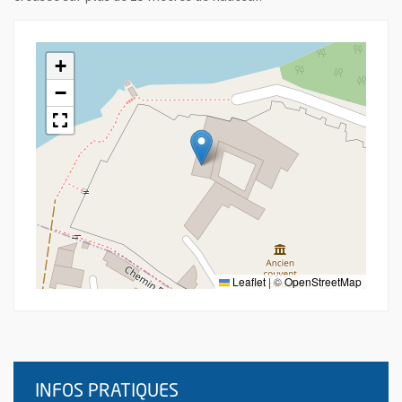
+
−
Leaflet
|
©
OpenStreetMap
INFOS PRATIQUES