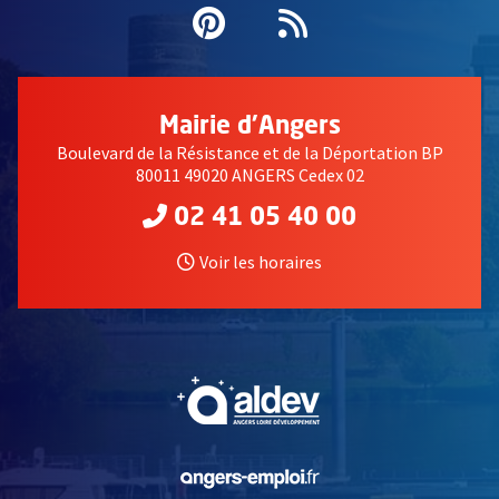
Pinterest
, Ouvre une nouvell
Flux RSS
Mairie d'Angers
Boulevard de la Résistance et de la Déportation BP
80011 49020 ANGERS Cedex 02
02 41 05 40 00
Voir les horaires
, Ouvre une nouvelle fe
, Ouvre une nouvelle fe