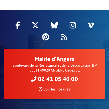
2632
Facebook
, Ouvre une nouvelle fenêtre
Twitter
, Ouvre une nouvelle fe
Bluesky
, Ouvre une nouv
Instagram
, Ouvre un
Vime
, Ouv
Pinterest
, Ouvre une nouvell
Flux RSS
Mairie d'Angers
Boulevard de la Résistance et de la Déportation BP
80011 49020 ANGERS Cedex 02
02 41 05 40 00
Voir les horaires