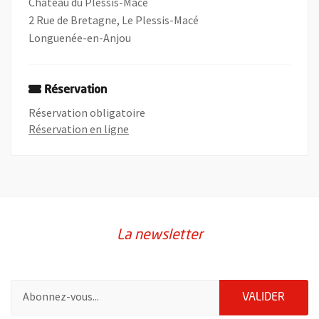
Château du Plessis-Macé
2 Rue de Bretagne, Le Plessis-Macé
Longuenée-en-Anjou
Réservation
Réservation obligatoire
, Ouvre une nouvelle fenêtre
Réservation en ligne
La newsletter
Pour vous inscrire à la lettre d'information de la ville d'Angers
ENVOY
VALIDER