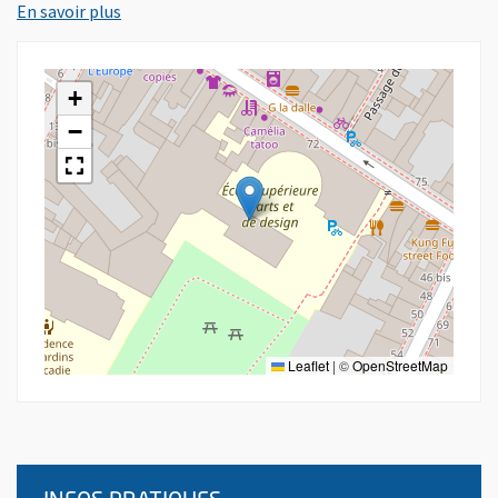
, Ouvre une nouvelle fenêtre
En savoir plus
+
−
Leaflet
|
©
OpenStreetMap