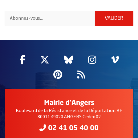
Pour vous inscrire à la lettre d'information de la ville d'Angers
ENVOY
VALIDER
2632
Facebook
, Ouvre une nouvelle fenêtre
Twitter
, Ouvre une nouvelle fe
Bluesky
, Ouvre une nouv
Instagram
, Ouvre un
Vime
, Ouv
Pinterest
, Ouvre une nouvell
Flux RSS
Mairie d'Angers
Boulevard de la Résistance et de la Déportation BP
80011 49020 ANGERS Cedex 02
02 41 05 40 00