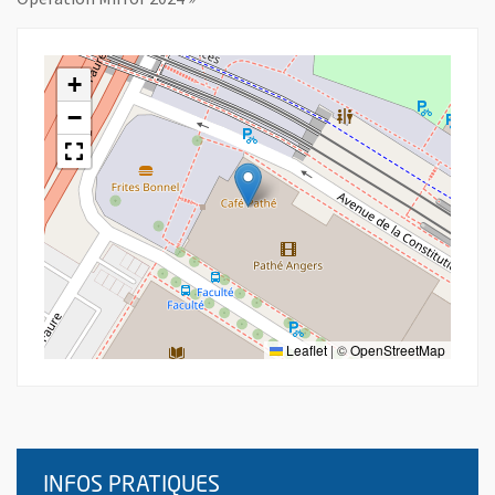
+
−
Leaflet
|
©
OpenStreetMap
INFOS PRATIQUES