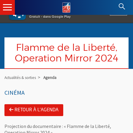
×
Angers.fr : Retour à l'accueil
AF
Vivre à Angers
VOIR
Ville d'Angers
Gratuit - dans Google Play
Flamme de la Liberté,
Operation Mirror 2024
Actualités & sorties
Agenda
CINÉMA
RETOUR À L'AGENDA
Projection du documentaire : « Flamme de la Liberté,
Operation Mirror 2024 »