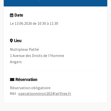
Date
Le 13.06.2026 de 10:30 à 11:30
Lieu
Multiplexe Pathé
1 Avenue des Droits de l'Homme
Angers
Réservation
Réservation obligatoire
, Ouvre une nouvelle fe
, Ouvre une nouvelle fe
Mèl :
operationmiroir2024(at)free.fr