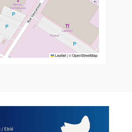
Leaflet
|
©
OpenStreetMap
 / Eblé