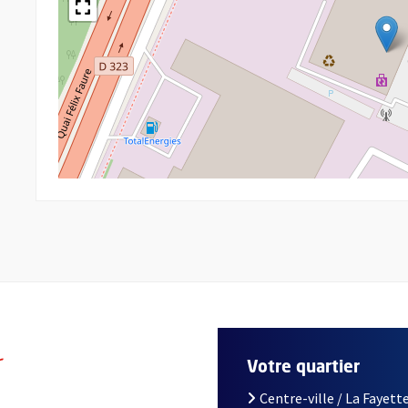
r
Votre quartier
Centre-ville / La Fayette