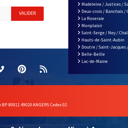
Madeleine / Justices / 
le d'Angers, indiquez votre email (champ obligatoire)
Deux-croix / Banchais /
ENVOYER MA DEMANDE D'INSCRIPTION À LA L
VALIDER
La Roseraie
Monplaisir
Saint-Serge / Ney / Cha
Hauts-de-Saint-Aubin
Doutre / Saint-Jacques 
Belle-Beille
Lac-de-Maine
nêtre
elle fenêtre
e nouvelle fenêtre
agram
vre une nouvelle fenêtre
Vimeo
, Ouvre une nouvelle fenêtre
Pinterest
, Ouvre une nouvelle fenêtre
Flux RSS
on BP 80011 49020 ANGERS Cedex 02