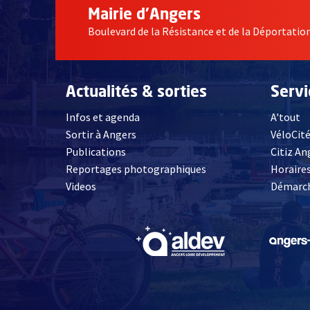
Mairie d'Angers
Boulevard de la Résistance et de la Déportati
Actualités & sorties
Serv
Infos et agenda
A'tout
Sortir à Angers
VéloCit
Publications
Citiz An
Reportages photographiques
Horaires
, Ouvre une nouvelle fenêtre
Videos
Démarch
, Ouvre une nouve