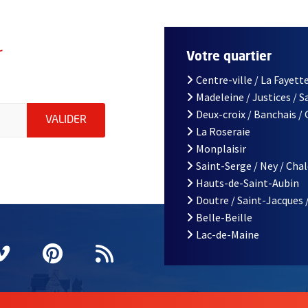
r
Votre quartier
Centre-ville / La Fayette
Madeleine / Justices / 
le d'Angers, indiquez votre email (champ obligatoire)
Deux-croix / Banchais /
ENVOYER MA DEMANDE D'INSCRIPTION À LA L
VALIDER
La Roseraie
Monplaisir
Saint-Serge / Ney / Cha
Hauts-de-Saint-Aubin
Doutre / Saint-Jacques 
Belle-Beille
Lac-de-Maine
nêtre
elle fenêtre
e nouvelle fenêtre
agram
vre une nouvelle fenêtre
Vimeo
, Ouvre une nouvelle fenêtre
Pinterest
, Ouvre une nouvelle fenêtre
Flux RSS