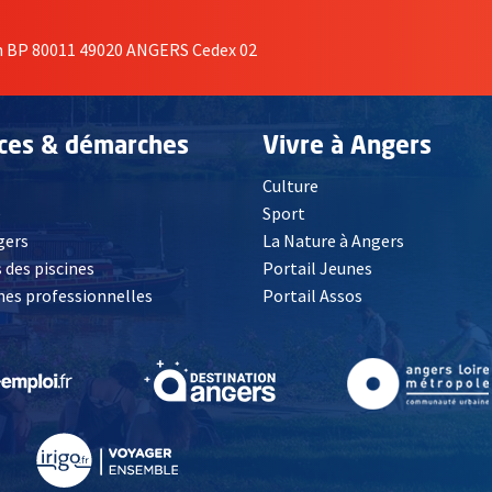
on BP 80011 49020 ANGERS Cedex 02
ices & démarches
Vivre à Angers
Culture
é
Sport
, Ouvre une nouvelle fenêtre
gers
La Nature à Angers
 des piscines
Portail Jeunes
es professionnelles
Portail Assos
lle fenêtre
, Ouvre une nouvelle fenêtre
, Ouvre une nouvelle fenêtre
, Ouvre une nouvelle fenêtre