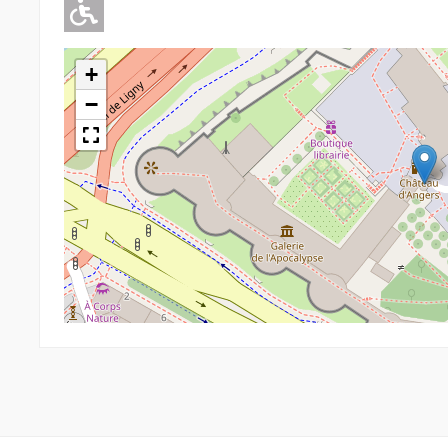
Adapté pour l'handicap Moteu
+
−