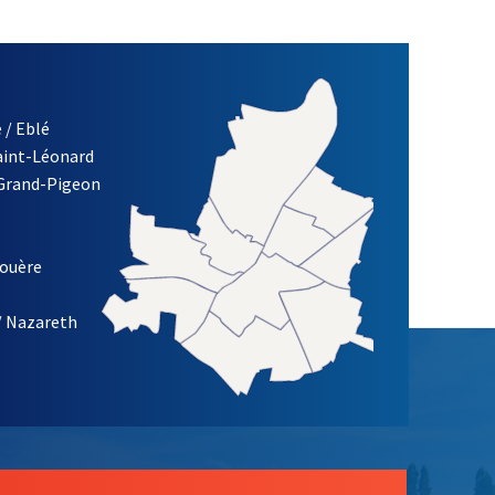
 / Eblé
Saint-Léonard
 Grand-Pigeon
ETTRE D'INFORMATION DE LA VILLE D'ANGERS
louère
/ Nazareth