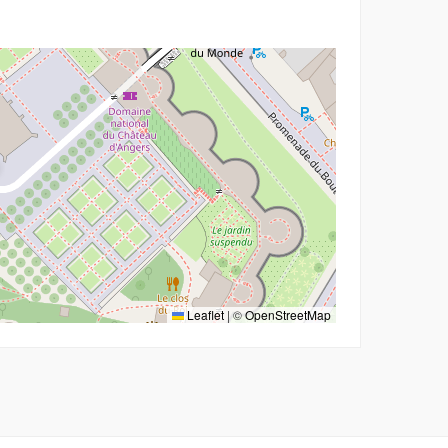
r
Leaflet
|
©
OpenStreetMap