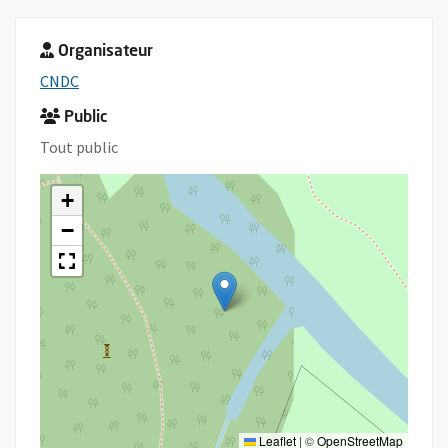
Organisateur
, Ouvre une nouvelle fenêtre
CNDC
Public
Tout public
+
−
Leaflet
|
©
OpenStreetMap