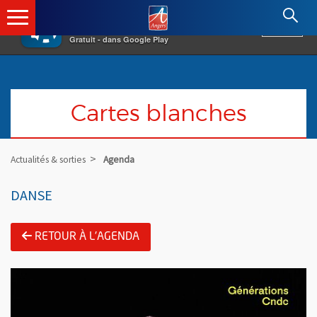
×
Angers.fr : Retour à l'accueil
AF
Vivre à Angers
VOIR
Ville d'Angers
Gratuit - dans Google Play
Cartes blanches
Actualités & sorties
Agenda
DANSE
RETOUR À L'AGENDA