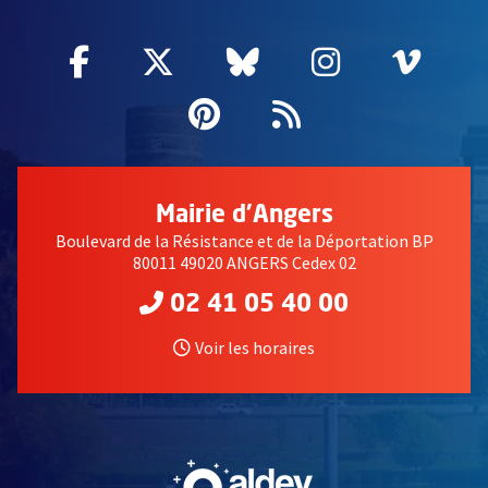
Facebook
, Ouvre une nouvelle fenêtre
Twitter
, Ouvre une nouvelle fe
Bluesky
, Ouvre une nouv
Instagram
, Ouvre un
Vime
, Ouv
Pinterest
, Ouvre une nouvell
Flux RSS
Mairie d'Angers
Boulevard de la Résistance et de la Déportation BP
80011 49020 ANGERS Cedex 02
02 41 05 40 00
Voir les horaires
, Ouvre une nouvelle fe