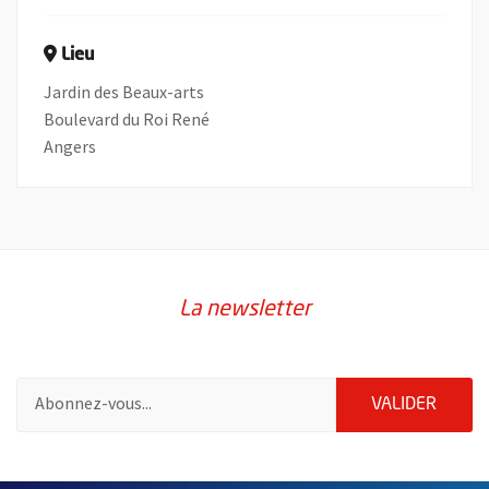
Lieu
Jardin des Beaux-arts
Boulevard du Roi René
Angers
La newsletter
Pour vous inscrire à la lettre d'information de la ville d'Angers
ENVOY
VALIDER
2632