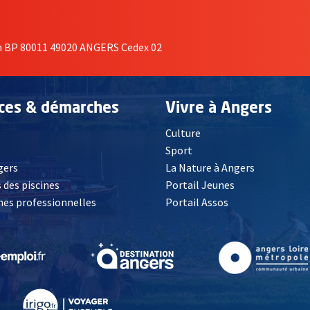
on BP 80011 49020 ANGERS Cedex 02
ices & démarches
Vivre à Angers
Culture
é
Sport
, Ouvre une nouvelle fenêtre
gers
La Nature à Angers
 des piscines
Portail Jeunes
es professionnelles
Portail Assos
lle fenêtre
, Ouvre une nouvelle fenêtre
, Ouvre une nouvelle fenêtre
, Ouvre une nouvelle fenêtre