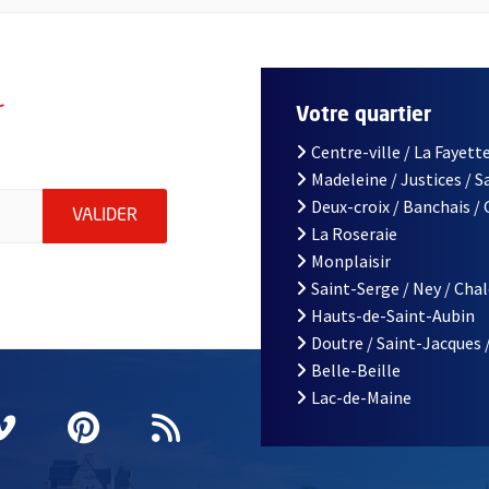
r
Votre quartier
Centre-ville / La Fayette
Madeleine / Justices / 
le d'Angers, indiquez votre email (champ obligatoire)
Deux-croix / Banchais /
ENVOYER MA DEMANDE D'INSCRIPTION À LA L
VALIDER
La Roseraie
Monplaisir
Saint-Serge / Ney / Cha
Hauts-de-Saint-Aubin
Doutre / Saint-Jacques 
Belle-Beille
Lac-de-Maine
nêtre
elle fenêtre
e nouvelle fenêtre
agram
vre une nouvelle fenêtre
Vimeo
, Ouvre une nouvelle fenêtre
Pinterest
, Ouvre une nouvelle fenêtre
Flux RSS