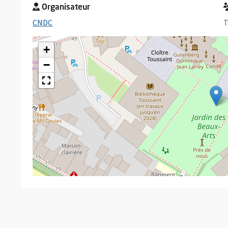
Organisateur
, Ouvre une nouvelle fenêtre
CNDC
T
+
−