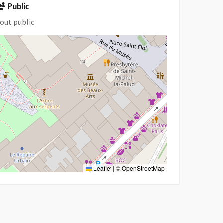
Public
out public
Leaflet
|
©
OpenStreetMap