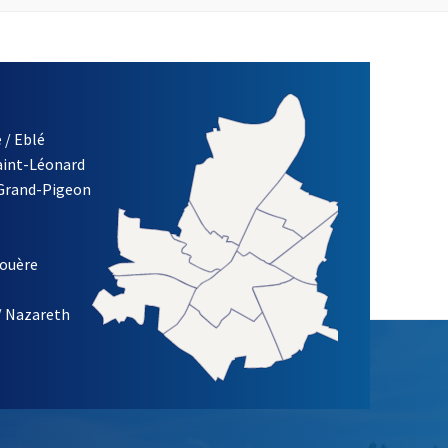
 / Eblé
Saint-Léonard
 Grand-Pigeon
ETTRE D'INFORMATION DE LA VILLE D'ANGERS
louère
/ Nazareth