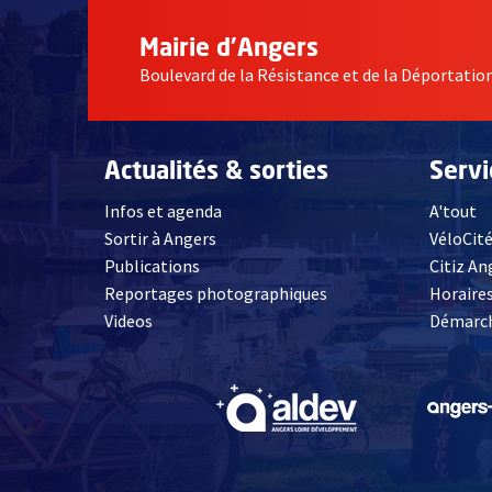
Mairie d'Angers
Boulevard de la Résistance et de la Déportati
Actualités & sorties
Serv
Infos et agenda
A'tout
Sortir à Angers
VéloCit
Publications
Citiz An
Reportages photographiques
Horaires
, Ouvre une nouvelle fenêtre
Videos
Démarch
, Ouvre une nouve