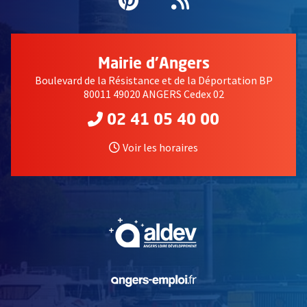
Pinterest
, Ouvre une nouvell
Flux RSS
Mairie d'Angers
Boulevard de la Résistance et de la Déportation BP
80011 49020 ANGERS Cedex 02
02 41 05 40 00
Voir les horaires
, Ouvre une nouvelle fe
, Ouvre une nouvelle fe