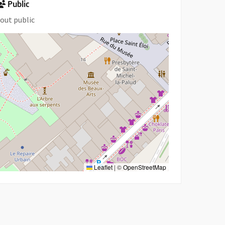
Public
out public
Leaflet
|
©
OpenStreetMap