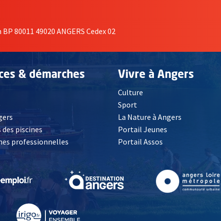
on BP 80011 49020 ANGERS Cedex 02
ices & démarches
Vivre à Angers
Culture
é
Sport
, Ouvre une nouvelle fenêtre
gers
La Nature à Angers
 des piscines
Portail Jeunes
es professionnelles
Portail Assos
lle fenêtre
, Ouvre une nouvelle fenêtre
, Ouvre une nouvelle fenêtre
, Ouvre une nouvelle fenêtre