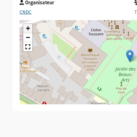
Organisateur
, Ouvre une nouvelle fenêtre
CNDC
T
+
−