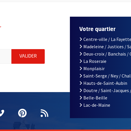
r
Votre quartier
Centre-ville / La Fayette
Madeleine / Justices / 
le d'Angers, indiquez votre email (champ obligatoire)
Deux-croix / Banchais /
ENVOYER MA DEMANDE D'INSCRIPTION À LA L
VALIDER
La Roseraie
Monplaisir
Saint-Serge / Ney / Cha
Hauts-de-Saint-Aubin
Doutre / Saint-Jacques 
Belle-Beille
Lac-de-Maine
nêtre
elle fenêtre
e nouvelle fenêtre
agram
vre une nouvelle fenêtre
Vimeo
, Ouvre une nouvelle fenêtre
Pinterest
, Ouvre une nouvelle fenêtre
Flux RSS