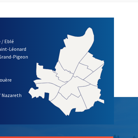
 / Eblé
Saint-Léonard
 Grand-Pigeon
ETTRE D'INFORMATION DE LA VILLE D'ANGERS
louère
/ Nazareth