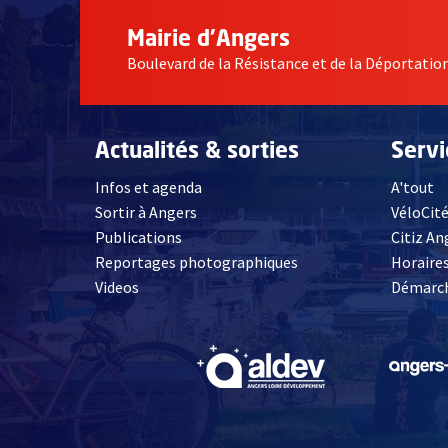
Mairie d'Angers
Boulevard de la Résistance et de la Déportati
Actualités & sorties
Serv
Infos et agenda
A'tout
Sortir à Angers
VéloCit
Publications
Citiz An
Reportages photographiques
Horaires
, Ouvre une nouvelle fenêtre
Videos
Démarch
, Ouvre une nouve