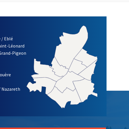
 / Eblé
Saint-Léonard
 Grand-Pigeon
ETTRE D'INFORMATION DE LA VILLE D'ANGERS
louère
/ Nazareth