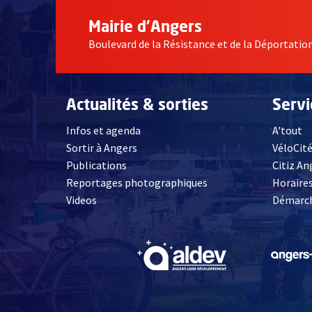
Mairie d'Angers
Boulevard de la Résistance et de la Déportati
Actualités & sorties
Serv
Infos et agenda
A'tout
Sortir à Angers
VéloCit
Publications
Citiz An
Reportages photographiques
Horaires
, Ouvre une nouvelle fenêtre
Videos
Démarch
, Ouvre une nouve