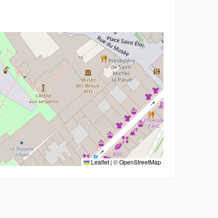
Leaflet
|
©
OpenStreetMap