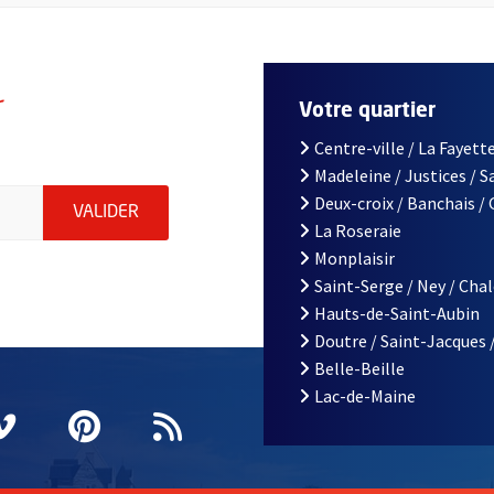
r
Votre quartier
Centre-ville / La Fayette
Madeleine / Justices / 
le d'Angers, indiquez votre email (champ obligatoire)
Deux-croix / Banchais /
ENVOYER MA DEMANDE D'INSCRIPTION À LA L
VALIDER
La Roseraie
Monplaisir
Saint-Serge / Ney / Cha
Hauts-de-Saint-Aubin
Doutre / Saint-Jacques 
Belle-Beille
Lac-de-Maine
nêtre
elle fenêtre
e nouvelle fenêtre
agram
vre une nouvelle fenêtre
Vimeo
, Ouvre une nouvelle fenêtre
Pinterest
, Ouvre une nouvelle fenêtre
Flux RSS