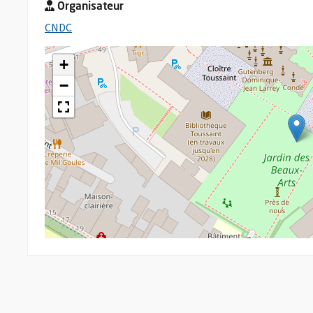
Organisateur
, Ouvre une nouvelle fenêtre
CNDC
+
−