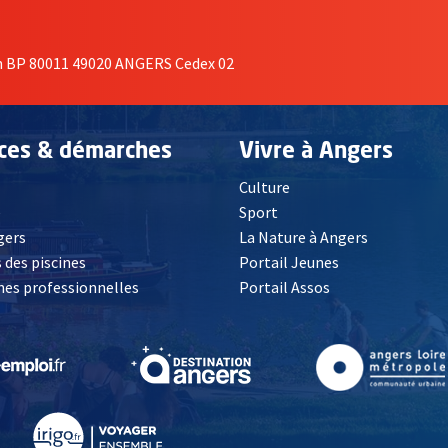
on BP 80011 49020 ANGERS Cedex 02
ices & démarches
Vivre à Angers
Culture
é
Sport
, Ouvre une nouvelle fenêtre
gers
La Nature à Angers
 des piscines
Portail Jeunes
es professionnelles
Portail Assos
lle fenêtre
, Ouvre une nouvelle fenêtre
, Ouvre une nouvelle fenêtre
, Ouvre une nouvelle fenêtre