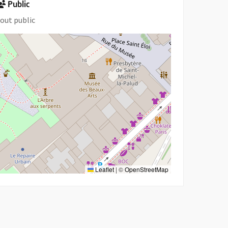
Public
out public
Leaflet
|
©
OpenStreetMap