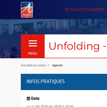
Angers.fr : Retour à l'accueil
ACTUALITÉS & SORTIES
Unfolding -
OUVRIR LE MENU
MENU
Actualités & sorties
Agenda
INFOS PRATIQUES
Date
Le 11.06.2026 de 19:00 à 19:30