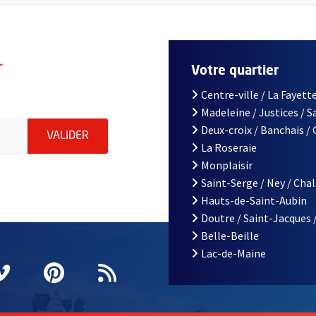
r
Votre quartier
Centre-ville / La Fayette
Madeleine / Justices / 
le d'Angers, indiquez votre email (champ obligatoire)
Deux-croix / Banchais /
ENVOYER MA DEMANDE D'INSCRIPTION À LA L
VALIDER
La Roseraie
Monplaisir
Saint-Serge / Ney / Cha
Hauts-de-Saint-Aubin
Doutre / Saint-Jacques 
Belle-Beille
Lac-de-Maine
nêtre
elle fenêtre
e nouvelle fenêtre
agram
vre une nouvelle fenêtre
Vimeo
, Ouvre une nouvelle fenêtre
Pinterest
, Ouvre une nouvelle fenêtre
Flux RSS