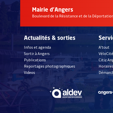
Mairie d'Angers
Boulevard de la Résistance et de la Déportati
Actualités & sorties
Serv
Infos et agenda
A'tout
Sortir à Angers
VéloCit
Publications
Citiz An
Reportages photographiques
Horaires
, Ouvre une nouvelle fenêtre
Videos
Démarch
, Ouvre une nouve