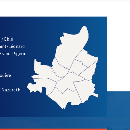
 / Eblé
Saint-Léonard
 Grand-Pigeon
ETTRE D'INFORMATION DE LA VILLE D'ANGERS
louère
/ Nazareth