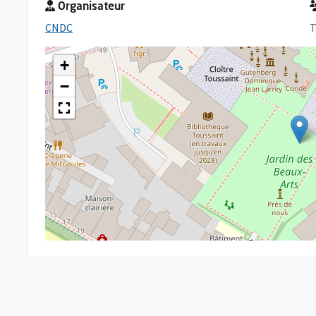
Organisateur
, Ouvre une nouvelle fenêtre
CNDC
T
+
−