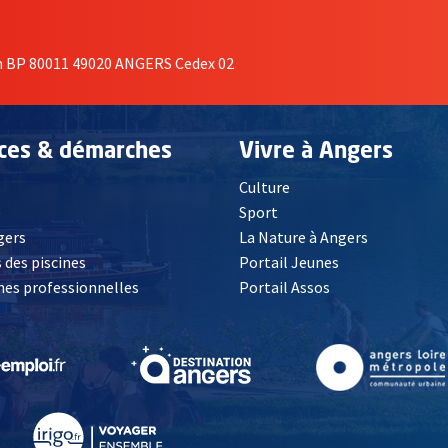
on BP 80011 49020 ANGERS Cedex 02
ices & démarches
Vivre à Angers
Culture
é
Sport
, Ouvre une nouvelle fenêtre
gers
La Nature à Angers
 des piscines
Portail Jeunes
es professionnelles
Portail Assos
lle fenêtre
, Ouvre une nouvelle fenêtre
, Ouvre une nouvelle fenêtre
, Ouvre une nouvelle fenêtre